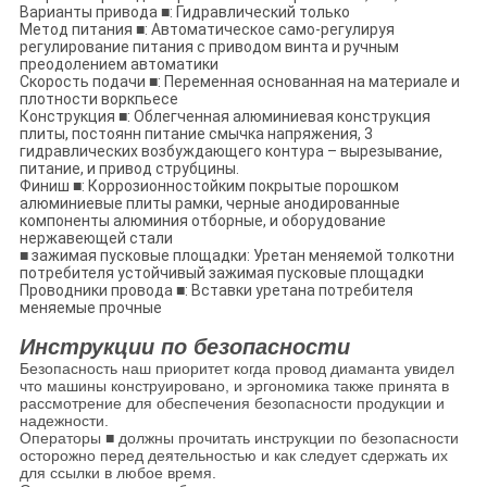
Варианты привода
■
: Гидравлический только
Метод питания
■
: Автоматическое само-регулируя
регулирование питания с приводом винта и ручным
преодолением автоматики
Скорость подачи
■
: Переменная основанная на материале и
плотности воркпьесе
Конструкция
■
: Облегченная алюминиевая конструкция
плиты, постоянн питание смычка напряжения, 3
гидравлических возбуждающего контура – вырезывание,
питание, и привод струбцины.
Финиш
■
: Коррозионностойким покрытые порошком
алюминиевые плиты рамки, черные анодированные
компоненты алюминия отборные, и оборудование
нержавеющей стали
■
зажимая пусковые площадки: Уретан меняемой толкотни
потребителя устойчивый зажимая пусковые площадки
Проводники провода
■
: Вставки уретана потребителя
меняемые прочные
Инструкции по безопасности
Безопасность наш приоритет когда провод диаманта увидел
что машины конструировано, и эргономика также принята в
рассмотрение для обеспечения безопасности продукции и
надежности.
Операторы ■ должны прочитать инструкции по безопасности
осторожно перед деятельностью и как следует сдержать их
для ссылки в любое время.