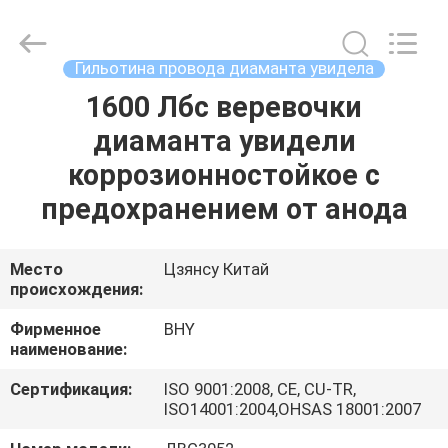
2026
Bohyar
Engineering
Material
Technology(Suzhou)Co.,
Гильотина провода диаманта увидела
Ltd.
All
1600 Лбс веревочки
ДОМ
Rights
Reserved.
диаманта увидели
ПРОДУКТЫ
коррозионностойкое с
предохранением от анода
О
НАС
Место
Цзянсу Китай
происхождения:
ПУТЕШЕСТВИЕ
Фирменное
BHY
наименование:
ФАБРИКИ
Сертификация:
ISO 9001:2008, CE, CU-TR,
ISO14001:2004,OHSAS 18001:2007
ПРОВЕРКА