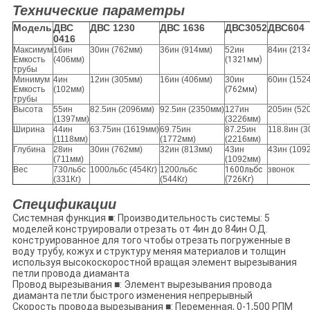
Технические параметры
Модель
ДВС
ДВС 1230
ДВС 1636
ДВС3052
ДВС604
0416
Максимум
16ин
30ин (762мм)
36ин (914мм)
52ин
84ин (
213
Емкость
(406мм)
(
1321мм)
трубы
Минимум
4ин
12ин (305мм)
16ин (406мм)
30ин
60ин (152
Емкость
(102мм)
(
762мм)
трубы
Высота
55ин
82.5ин (2096мм)
92.5ин (2350мм)
127ин
205ин (52
(1397мм)
(3226мм)
Ширина
44ин
63.75ин (1619мм)
69.75ин
87.25ин
118.8ин (
(1118мм)
(1772мм)
(2216мм)
Глубина
28ин
30ин (762мм)
32ин (813мм)
43ин
43ин (109
(711мм)
(1092мм)
Вес
730льбс
1000льбс (454Кг)
1200льбс
1600льбс
звонок
(
331Кг)
(544Кг)
(726Кг)
Спецификации
Системная функция
■
: Производительность системы: 5
моделей конструировали отрезать от 4ин до 84ин О.Д.
конструированное для того чтобы отрезать погруженные в
воду трубу, кожух и структуру меняя материалов и толщин
используя высокоскоростной вращая элемент вырезывания
петли провода диаманта
Провод вырезывания
■
: Элемент вырезывания провода
диаманта петли быстрого изменения непрерывный
Скорость провода вырезывания
■
: Переменная, 0-1,500 РПМ