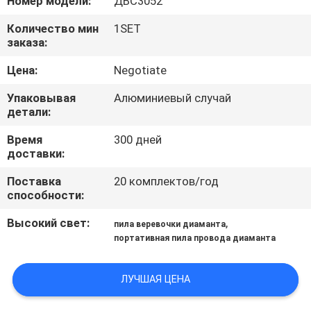
Номер модели:
ДВС3052
КАЧЕСТВА
Количество мин
1SET
заказа:
КАРТА
Цена:
Negotiate
САЙТА
Упаковывая
Алюминиевый случай
детали:
ПОЛИТИКА
Время
300 дней
УЕДИНЕНИЯ
доставки:
Поставка
20 комплектов/год
способности:
Высокий свет:
,
пила веревочки диаманта
портативная пила провода диаманта
ЛУЧШАЯ ЦЕНА