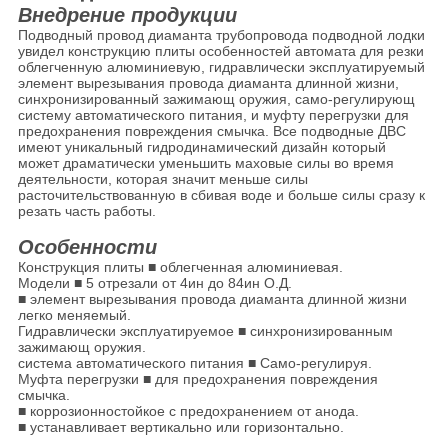
Внедрение продукции
Подводный провод диаманта трубопровода подводной лодки
увидел конструкцию плиты особенностей автомата для резки
облегченную алюминиевую, гидравлически эксплуатируемый
элемент вырезывания провода диаманта длинной жизни,
синхронизированный зажимающ оружия, само-регулирующ
систему автоматического питания, и муфту перегрузки для
предохранения повреждения смычка. Все подводные ДВС
имеют уникальный гидродинамический дизайн который
может драматически уменьшить маховые силы во время
деятельности, которая значит меньше силы
расточительствованную в сбивая воде и больше силы сразу к
резать часть работы.
Особенности
Конструкция плиты ■ облегченная алюминиевая.
Модели ■ 5 отрезали от 4ин до 84ин О.Д.
■ элемент вырезывания провода диаманта длинной жизни
легко меняемый.
Гидравлически эксплуатируемое ■ синхронизированным
зажимающ оружия.
система автоматического питания ■ Само-регулируя.
Муфта перегрузки ■ для предохранения повреждения
смычка.
■ коррозионностойкое с предохранением от анода.
■ устанавливает вертикально или горизонтально.