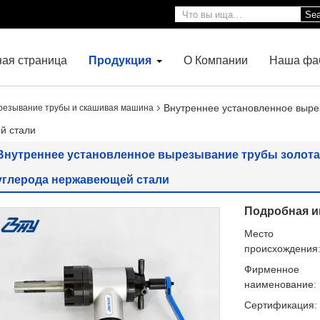
Sea
ная страница
Продукция
О Компании
Наша фа
Внутреннее установленное выре
резывание трубы и скашивая машина
й стали
Внутреннее установленное вырезывание трубы золота 
углерода нержавеющей стали
Подробная и
Место
происхождения
Фирменное
наименование:
Сертификация: