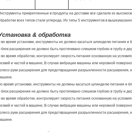
Инструменты прикрепленные в продукты на доставке все сделали из высокос
обработки всех типов стали углерода. Их типы 5 инструментов в вышеуказанн
Установка & обработка
■ во время установки, инструменты не должно касаться шпинделю питания и 
■ блок расширения не должно быть протягивано слишком глубоко в трубу и дер
■ во время обработки, контролирует скорость питания основанную на услов
лезвий и частей в машине; В случае вибрации машины или неровной поверхно
колесо руки расширения для предотвращения разрыхленности расширения, к
машине.
Во время установки, инструменты не должны касаться шпинделю питания и б
■ блок расширения не должно быть протягивано слишком глубоко в трубу и дер
■ во время обработки, контролирует скорость питания основанную на услов
лезвий и частей в машине; В случае вибрации машины или неровной поверхно
колесо руки расширения для предотвращения разрыхленности расширения, к
машине.