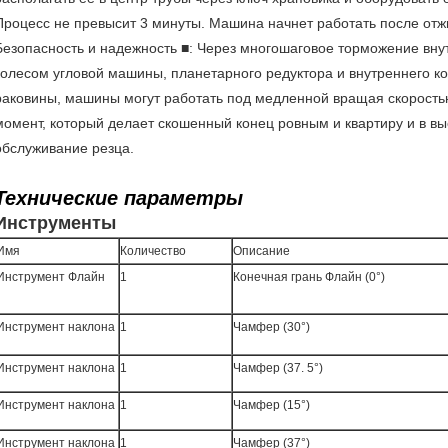
Процесс не превысит 3 минуты. Машина начнет работать после отжи
Безопасность и надежность ■: Через многошаговое торможение вн
колесом угловой машины, планетарного редуктора и внутреннего ко
раковины, машины могут работать под медленной вращая скорос
момент, который делает скошенный конец ровным и квартиру и в в
обслуживание резца.
Технические параметры
Инструменты
Имя
Количество
Описание
Инструмент Флайн
1
Конечная грань Флайн (0°)
Инструмент наклона
1
Чамфер (30°)
Инструмент наклона
1
Чамфер (37. 5°)
Инструмент наклона
1
Чамфер (15°)
Инструмент наклона
1
Чамфер (37°)