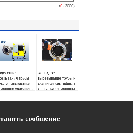
(
0
/ 3000)
зделенная
Холодное
резывания трубы
вырезывание трубы и
мки установленная
скашивая сертификат
 машина холодного
CE ISO14001 машины
ашивая для
мического завода
тавить сообщение