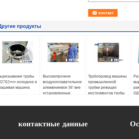
Другие продукты
ырезывание трубы
Высокопрочное
Трубопровод машины
Ра
D762mm холодное и
воздухоплавательное
промышленной
вы
кашивая машина
алюминиевое 36" вне
трубки режущих
ра
установленные
инструментов трубы
ОД
вырезывание трубы
скашивая на месте
ск
холодное и скашивая
хи
машина
контактные данные
Ос