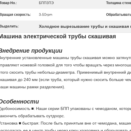
Товар Но.:
БПП3ПЭ
Толщина стен
Вращая скорость:
3-50rpm
Обрабатывать
Холодное вырезывание трубы и скашивая
Выделить:
Машина электрической трубы скашивая
Внедрение продукции
Внутренние установленные машины трубы скашивая можно затянуть 
управляют ножевой головкой для того чтобы вращать через многош
этого скосить трубы небольш-диаметра. Применимый внутренний д
скашивая до 240 мм (если труба, который нужно скосить больше че
наши машины рамки разделения).
Особенности
Удобоносимость ■: Наши серии БПП упакованы с чемоданом, которы
закончить обрабатывать оутдоорс.
Установка ■ быстрая: После быть принятым вне от чемодана, машин
располагать ее в центр трубы через ключ храповика и оборудовать