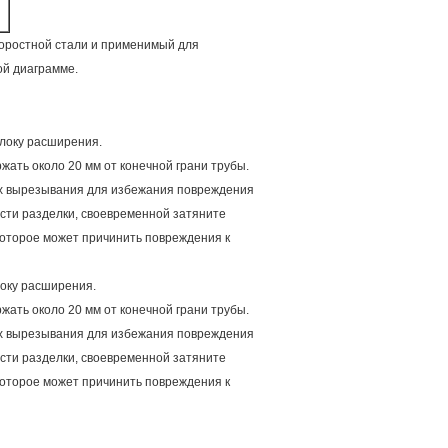
коростной стали и применимый для
ой диаграмме.
блоку расширения.
жать около 20 мм от конечной грани трубы.
иях вырезывания для избежания повреждения
сти разделки, своевременной затяните
оторое может причинить повреждения к
локу расширения.
жать около 20 мм от конечной грани трубы.
иях вырезывания для избежания повреждения
сти разделки, своевременной затяните
оторое может причинить повреждения к