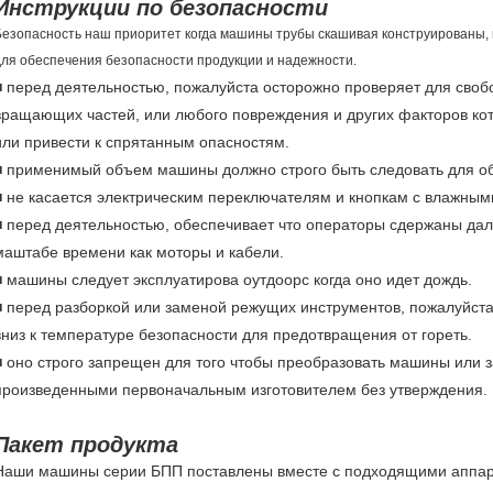
Инструкции по безопасности
Безопасность наш приоритет когда машины трубы скашивая конструированы, 
для обеспечения безопасности продукции и надежности.
■ перед деятельностью, пожалуйста осторожно проверяет для сво
вращающих частей, или любого повреждения и других факторов кот
или привести к спрятанным опасностям.
■ применимый объем машины должно строго быть следовать для об
■ не касается электрическим переключателям и кнопкам с влажным
■ перед деятельностью, обеспечивает что операторы сдержаны дал
маштабе времени как моторы и кабели.
■ машины следует эксплуатирова оутдоорс когда оно идет дождь.
■ перед разборкой или заменой режущих инструментов, пожалуйст
вниз к температуре безопасности для предотвращения от гореть.
■ оно строго запрещен для того чтобы преобразовать машины или з
произведенными первоначальным изготовителем без утверждения.
Пакет продукта
Наши машины серии БПП поставлены вместе с подходящими аппа