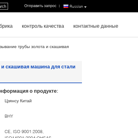
Отправить запрос
|
rch
Russian
брика
контроль качества
контактные данные
зывание трубы золота и скашивая
и скашивая машина для стали
нформация о продукте:
Цзянсу Китай
:
BHY
CE, ISO 9001:2008,
ISO14001:2004;OHSAS