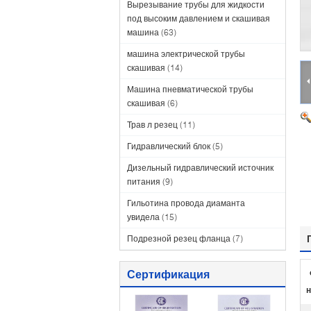
Вырезывание трубы для жидкости
под высоким давлением и скашивая
машина
(63)
машина электрической трубы
скашивая
(14)
Машина пневматической трубы
скашивая
(6)
Трав л резец
(11)
Гидравлический блок
(5)
Дизельный гидравлический источник
питания
(9)
Гильотина провода диаманта
увидела
(15)
Подрезной резец фланца
(7)
Сертификация
н