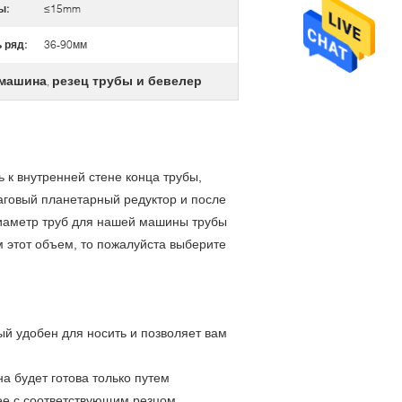
ы:
≤15mm
 ряд:
36-90мм
 машина
резец трубы и бевелер
,
к внутренней стене конца трубы,
аговый планетарный редуктор и после
иаметр труб для нашей машины трубы
м этот объем, то пожалуйста выберите
й удобен для носить и позволяет вам
а будет готова только путем
 ее с соответствующим резцом.