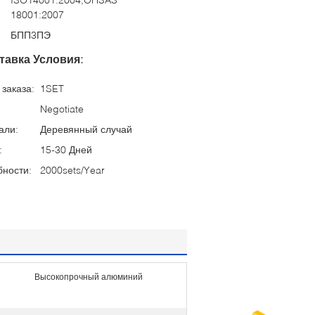
18001:2007
БПП3ПЭ
тавка Условия:
заказа:
1SET
Negotiate
али:
Деревянный случай
:
15-30 Дней
бности:
2000sets/Year
Высокопрочный алюминий