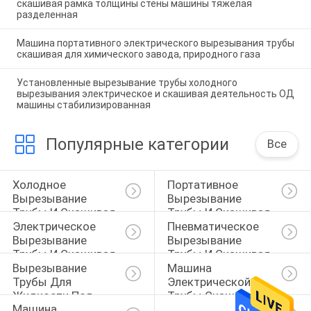
скашивая рамка толщины стены машины тяжелая
разделенная
Машина портативного электрического вырезывания трубы
скашивая для химического завода, природного газа
Установленные вырезывание трубы холодного
вырезывания электрическое и скашивая деятельность ОД
машины стабилизированная
Популярные категории
Все
Холодное 
Портативное 
Вырезывание 
Вырезывание 
Трубы И Скашивая 
Трубы И Скашивая 
Электрическое 
Пневматическое 
Машина
Машина
Вырезывание 
Вырезывание 
Трубы И Скашивая 
Трубы И Скашивая 
Вырезывание 
Машина 
Машина
Машина
Трубы Для 
Электрической 
Жидкости Под 
Трубы Скашивая
Машина 
Высоким 