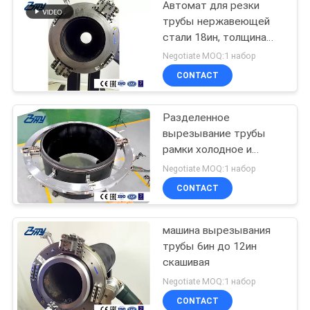
Автомат для резки
трубы нержавеющей
стали 18ин, толщина
стены 30мм,
Negotiate MOQ:1 набор
вырезывание &
CONTACT
скашивать
Разделенное
вырезывание трубы
рамки холодное и
скашивая машина
Negotiate MOQ:1 набор
CONTACT
машина вырезывания
трубы 6ин до 12ин
скашивая
Negotiate MOQ:1 набор
CONTACT