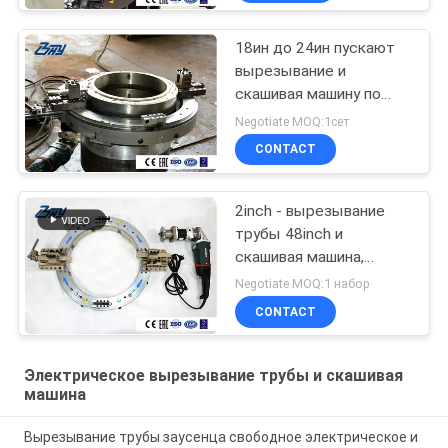
18ин до 24ин пускают
вырезывание и
скашивая машину по
трубам с
Negotiate MOQ:1сет
электрическим
CONTACT
двигателем
2inch - вырезывание
трубы 48inch и
скашивая машина,
холодное вырезывание,
Negotiate MOQ:1 набор
2 к вырезыванию
CONTACT
трубы 48inches, 2 к
скашивать трубы
48inches
Электрическое вырезывание трубы и скашивая
машина
Вырезывание трубы заусенца свободное электрическое и