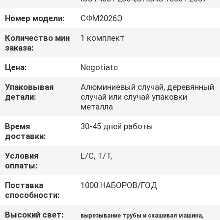
КАЧЕСТВА
Номер модели:
СФМ2026Э
КАРТА
Количество мин
1 комплект
заказа:
САЙТА
Цена:
Negotiate
ПОЛИТИКА
Упаковывая
Алюминиевый случай, деревянный
детали:
случай или случай упаковки
УЕДИНЕНИЯ
металла
Время
30-45 дней работы
доставки:
Условия
L/C, T/T,
оплаты:
Поставка
1000 НАБОРОВ/ГОД
способности:
Высокий свет:
,
вырезывание трубы и скашивая машина