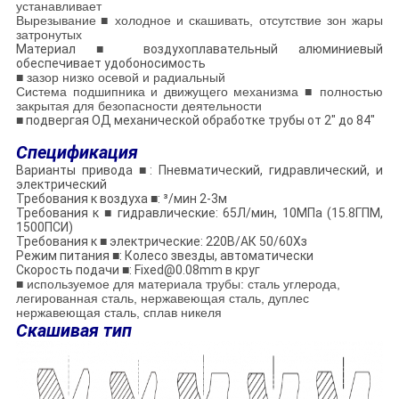
устанавливает
Вырезывание
■
холодное и скашивать, отсутствие зон жары
затронутых
Материал
■
воздухоплавательный алюминиевый
обеспечивает удобоносимость
■ зазор низко осевой и радиальный
Система подшипника и движущего механизма ■ полностью
закрытая для безопасности деятельности
■
подвергая ОД механической обработке трубы от 2" до 84"
Спецификация
Варианты привода
■
: Пневматический, гидравлический, и
электрический
Требования к воздуха
■
: ³/мин 2-3м
Требования к
■
гидравлические: 65Л/мин, 10МПа (15.8ГПМ,
1500ПСИ)
Требования к
■
электрические: 220В/АК 50/60Хз
Режим питания
■
: Колесо звезды, автоматически
Скорость подачи
■
: Fixed@0.08mm в круг
■ используемое для материала трубы: сталь углерода,
легированная сталь, нержавеющая сталь, дуплес
нержавеющая сталь, сплав никеля
Скашивая тип