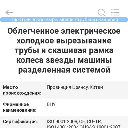
2026
Bohyar
Engineering
Material
Technology(Suzhou)Co.,
Электрическое вырезывание трубы и скашивая
Ltd.
машина
All
ДОМ
Облегченное электрическое
Rights
Reserved.
холодное вырезывание
ПРОДУКТЫ
трубы и скашивая рамка
колеса звезды машины
О
разделенная системой
НАС
Место
Провинция Цзянсу, Китай
происхождения:
ПУТЕШЕСТВИЕ
ФАБРИКИ
Фирменное
BHY
наименование:
ПРОВЕРКА
Сертификация:
ISO 9001:2008, CE, CU-TR,
ISO14001:2004,OHSAS 18001:2007