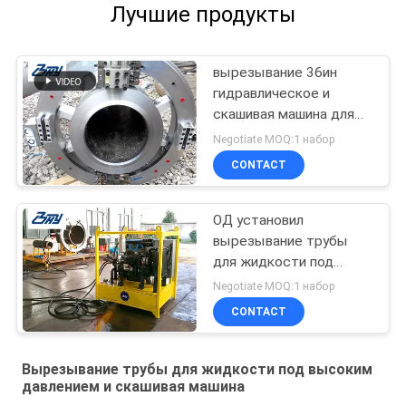
Лучшие продукты
вырезывание 36ин
гидравлическое и
скашивая машина для
труб, резца трубы 42ин
Negotiate MOQ:1 набор
и Бевелер
CONTACT
ОД установил
вырезывание трубы
для жидкости под
высоким давлением и
Negotiate MOQ:1 набор
скашивая вырезывание
CONTACT
машины холодное для
репайре масла &
газопровода
Вырезывание трубы для жидкости под высоким
давлением и скашивая машина