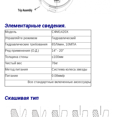
Элементарные сведения.
Модель
СФМ1420Х
Управляйте режимом
Гидравлический
Гидравлические требования
65Л/мин, 10МПА
Ряд применения (О.Д.)
14" - 20"
Толщина стены
≤100мм
Чистый вес
76кг
Метод питания
Система колеса звезды
Питание
0.08мм/р
Все стандартные включенные аксессуары
Скашивая тип