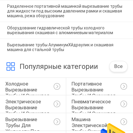
Разделенное портативной машинкой вырезывание трубы
для жидкости под высоким давлением рамки и скашивая
машина, режа оборудование
Оборудование гидравлической трубы холодного
вырезывания скашивая с алюминиевым материалом
Вырезывание трубы АлуминумХйдраулик и скашивая
машина для стальной трубы
Популярные категории
Все
Холодное 
Портативное 
Вырезывание 
Вырезывание 
Трубы И Скашивая 
Трубы И Скашивая 
Электрическое 
Пневматическое 
Машина
Машина
Вырезывание 
Вырезывание 
Трубы И Скашивая 
Трубы И Скашивая 
Вырезывание 
Машина 
Машина
Машина
Трубы Для 
Электрической 
Жидкости Под 
Трубы Скашивая