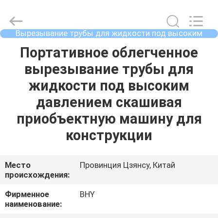
2026
Bohyar
Engineering
Material
Technology(Suzhou)Co.,
Вырезывание трубы для жидкости под высоким
Ltd.
давлением и скашивая машина
All
ДОМ
Портативное облегченное
Rights
Reserved.
вырезывание трубы для
ПРОДУКТЫ
жидкости под высоким
давлением скашивая
О
приобъектную машину для
НАС
конструкции
ПУТЕШЕСТВИЕ
Место
Провинция Цзянсу, Китай
происхождения:
ФАБРИКИ
Фирменное
BHY
наименование:
ПРОВЕРКА