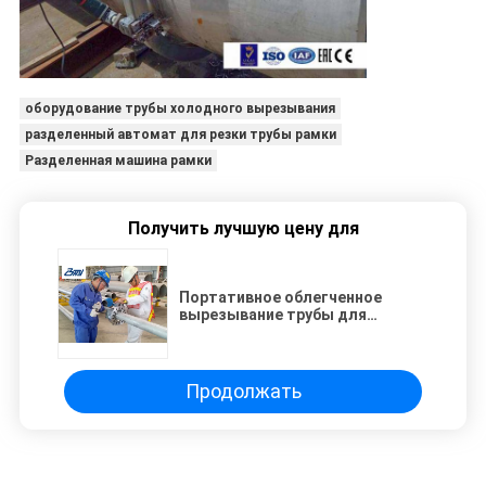
оборудование трубы холодного вырезывания
разделенный автомат для резки трубы рамки
Разделенная машина рамки
Получить лучшую цену для
Портативное облегченное
вырезывание трубы для
жидкости под высоким
давлением скашивая
приобъектную машину для
конструкции
Продолжать