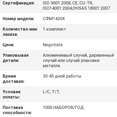
КАЧЕСТВА
Сертификация:
ISO 9001:2008, CE, CU-TR,
ISO14001:2004,OHSAS 18001:2007
Номер модели:
СФМ1420Х
КАРТА
САЙТА
Количество мин
1 комплект
заказа:
Цена:
Negotiate
ПОЛИТИКА
УЕДИНЕНИЯ
Упаковывая
Алюминиевый случай, деревянный
детали:
случай или случай упаковки
металла
Время
30-45 дней работы
доставки:
Условия
L/C, T/T,
оплаты:
Поставка
1000 НАБОРОВ/ГОД
способности: