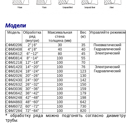
Модели
Модель
Обработка
Максимальная
Вес
Управляйте режимом
ряд
стена
(кг)
(внутри)
толщина (мм)
СФМ0206
2" | 6"
30
35
Пневматический
Гидравлический
СФМ0408
4" | 8"
40
40
Электрический
СФМ0612
6" ~12"
80
45
СФМ0814
8" ~14"
100
55
СФМ1218
12" ~18"
100
70
СФМ1420
14" ~20"
100
76
Электрический
Гидравлический
СФМ1824
18" ~24"
100
123
СФМ2026
20" ~26"
100
130
СФМ2430
24" ~30"
100
142
СФМ2632
26" ~32"
100
150
СФМ3036
30" ~36"
100
159
СФМ3642
36" ~42"
100
179
СФМ4248
42" ~48"
100
198
СФМ4860
48" ~60"
100
642
СФМ6072
60" ~72"
100
730
СФМ7284
72" ~84"
100
820
* обработку ряда можно подгонять согласно диаметру
трубы.